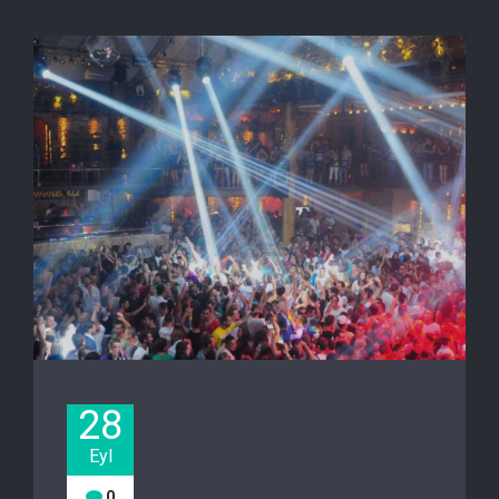
28
Eyl
0