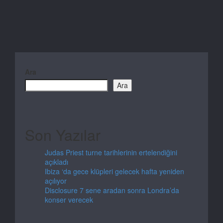
Ara
Ara
Son Yazılar
Judas Priest turne tarihlerinin ertelendiğini
açıkladı
Ibiza ‘da gece klüpleri gelecek hafta yeniden
açılıyor
Disclosure 7 sene aradan sonra Londra’da
konser verecek