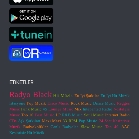
ETİKETLER
Radyo Black
Hit Müzik
En İyi Şarkılar
En İyi Hit Müzik
İstasyonu
Pop Muzik
Disco Music
Rock Music
Dance Music
Reggea
Music
Funk Music
45
Lounge Music
Mix
Intepented Radio
Nostalgia
Music
Top 10
Best Music
LP
R&B Music
Soul Music
Internet Radio
CDs
Aşk Şarkıları
Maxi Maxi
33 RPM
Pop Music
24 Saat Kesintisiz
Müzik
Radyokolikler
Canlı Radyolar
Slow Music
Top 40
AAC
Kesintisiz Hit Müzik