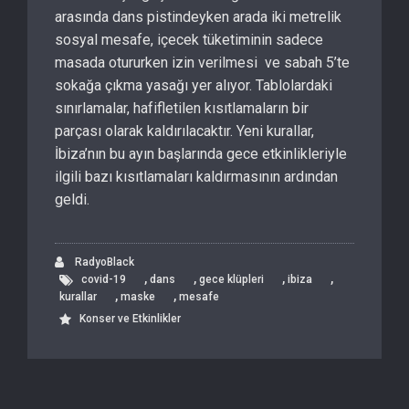
arasında dans pistindeyken arada iki metrelik
sosyal mesafe, içecek tüketiminin sadece
masada otururken izin verilmesi ve sabah 5’te
sokağa çıkma yasağı yer alıyor. Tablolardaki
sınırlamalar, hafifletilen kısıtlamaların bir
parçası olarak kaldırılacaktır. Yeni kurallar,
İbiza’nın bu ayın başlarında gece etkinlikleriyle
ilgili bazı kısıtlamaları kaldırmasının ardından
geldi.
RadyoBlack
,
,
,
,
covid-19
dans
gece klüpleri
ibiza
,
,
kurallar
maske
mesafe
Konser ve Etkinlikler